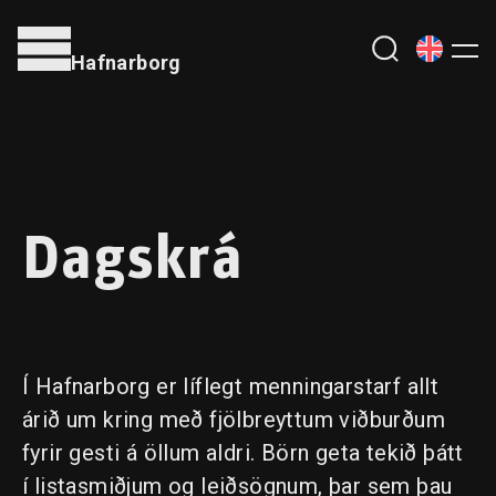
Hafnarborg
Dagskrá
Í Hafnarborg er líflegt menningarstarf allt
árið um kring með fjölbreyttum viðburðum
fyrir gesti á öllum aldri. Börn geta tekið þátt
í listasmiðjum og leiðsögnum, þar sem þau