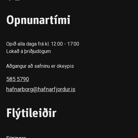
Opnunartími
Opið alla daga frá kl. 12:00 - 17:00
Lokað á þriðjudögum
Aðgangur að safninu er ókeypis
585 5790
hafnarborg@hafnarfjordur.is
Flýtileiðir