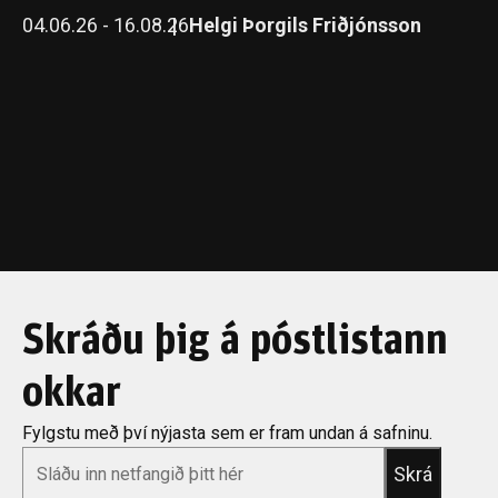
04.06.26 - 16.08.26
Helgi Þorgils Friðjónsson
Skráðu þig á póstlistann
okkar
Fylgstu með því nýjasta sem er fram undan á safninu.
*
Email