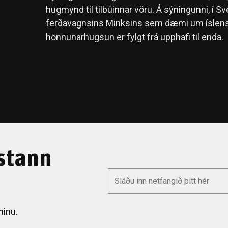
hugmynd til tilbúinnar vöru. Á sýningunni, í Sv
ferðavagnsins Minksins sem dæmi um íslens
hönnunarhugsun er fylgt frá upphafi til enda.
stann
*
Email
ninu.