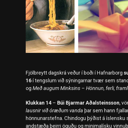
Fjölbreytt dagskrá veður í boði í Hafnarborg
s
16
í tengslum við sýningarnar tvær sem standa
og
Með augum Minksins – Hönnun, ferli, framl
Klukkan 14
–
Búi Bjarmar Aðalsteinsson
, vö
lausnir við óræðum vanda
þar sem hann fjall
hönnunarstefna. Chindogu þýðist á íslensku se
andstæða þeirri öguðu og minimalísku vinnub