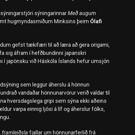
 sýningarstjóri sýningarinnar
Með augum
ásamt hugmyndasmiðum Minksins þeim
Ólafi
ldum gefst tækifæri til að læra að gera origami,
fa sig áfram í hefðbundinni japanskri
i í japönsku við Háskóla Íslands hefur umsjón
ndsýning sem leggur áherslu á hönnun
undrað vandaðar hönnunarvörur verið valdar til
inna hversdagslega gripi sem sýna ekki aðeins
ur varpa einnig ljósi á líf og áherslur fólks,
ingu.
, framleiðsla
fjallar um hönnunarferlið frá