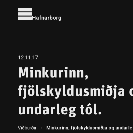
Hafnarborg
12.11.17
Minkurinn,
fjölskyldusmiðja 
undarleg tól.
Viðburðir
Minkurinn, fjölskyldusmiðja og undarleg