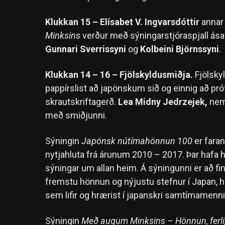
Klukkan 15 – Elísabet V. Ingvarsdóttir
annar
Minksins
verður með sýningarstjóraspjall 
Gunnari Sverrissyni
og
Kolbeini Björnssyni
.
Klukkan 14 – 16 – Fjölskyldusmiðja.
Fjölsky
pappírslist að japönskum sið og einnig að pró
skrautskriftagerð.
Lea Midny Jedrzejek,
nem
með smiðjunni.
Sýningin
Japönsk nútímahönnun 100
er fara
nytjahluta frá árunum 2010 – 2017. Þar hafa h
sýningar um allan heim. Á sýningunni er að f
fremstu hönnun og nýjustu stefnur í Japan, held
sem lifir og hrærist í japanskri samtímamenn
Sýningin
Með augum Minksins
– Hönnun, ferli