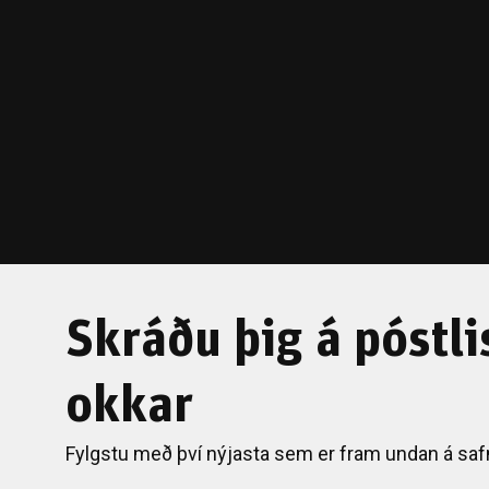
Skráðu þig á póstli
okkar
Fylgstu með því nýjasta sem er fram undan á saf