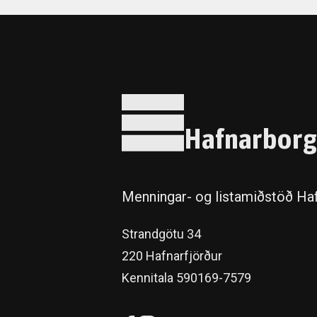
Hafnarborg
Menningar- og listamiðstöð Haf
Strandgötu 34
220 Hafnarfjörður
Kennitala 590169-7579