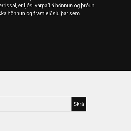
errissal, er ljósi varpað á hönnun og þróun
ka hönnun og framleiðslu þar sem