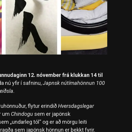
unnudaginn 12. nóvember frá klukkan 14 til
 nú yfir í safninu,
Japnsk nútímahönnun 100
eiðsla
.
ruhönnuður, flytur erindið
Hversdagslegar
ar um
Chindogu
sem er japönsk
m „undarleg tól“ og er að mörgu leiti
ragða sem japönsk hönnun er þekkt fyrir.