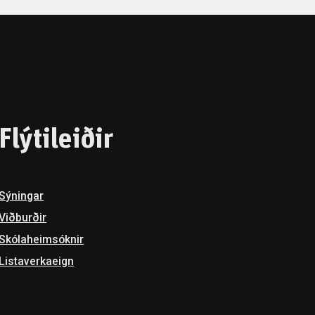
Flýtileiðir
Sýningar
Viðburðir
Skóla­heimsóknir
Listaverkaeign