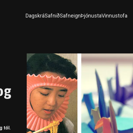
Dagskrá
Safnið
Safneign
Þjónusta
Vinnustofa
og
 tól.