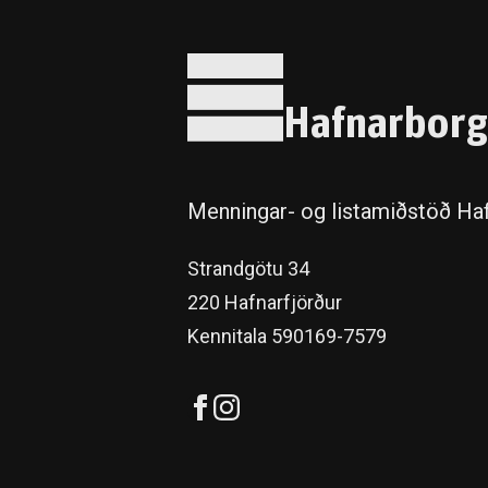
Hafnarborg
Menningar- og listamiðstöð Haf
Strandgötu 34
220 Hafnarfjörður
Kennitala 590169-7579