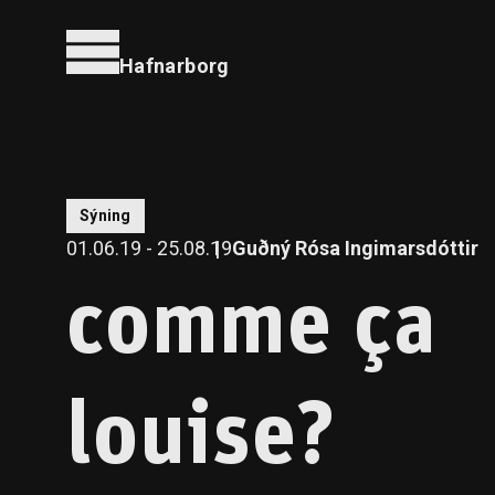
Hafnarborg
Sýning
01.06.19 - 25.08.19
Guðný Rósa Ingimarsdóttir
comme ça
louise?