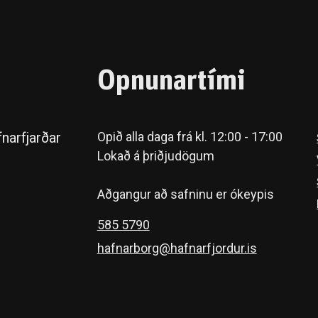
Opnunartími
narfjarðar
Opið alla daga frá kl. 12:00 - 17:00
Lokað á þriðjudögum
Aðgangur að safninu er ókeypis
585 5790
hafnarborg@hafnarfjordur.is