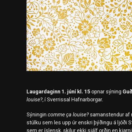
Laugardaginn 1. júní kl. 15
opnar sýning
Guð
louise?
, í Sverrissal Hafnarborgar.
Sýningin
comme ça louise?
samanstendur af 
stúlku sem les upp úr enskri þýðingu á ljóði S
sem er íslensk, skilur ekki sjálf orðin en kjar