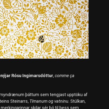
nýjar Rósu Ingimarsdóttur
,
comme ça
myndrænum þáttum sem tengjast upptöku af
teins Steinarrs,
Tímanum og vatninu
. Stúlkan,
ni merkingarinnar skilar sér þó til þess sem