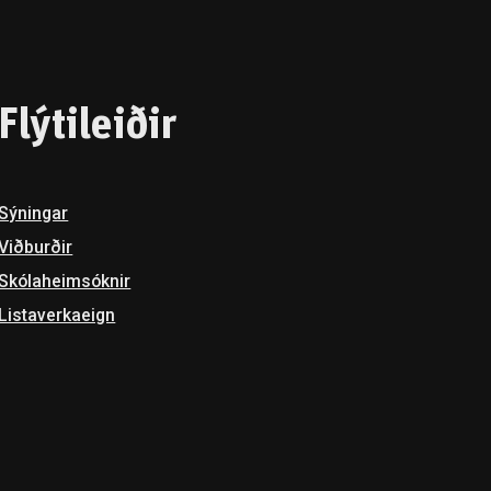
Flýtileiðir
Sýningar
Viðburðir
Skóla­heimsóknir
Listaverkaeign