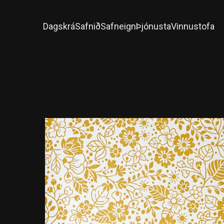
Dagskrá
Safnið
Safneign
Þjónusta
Vinnustofa