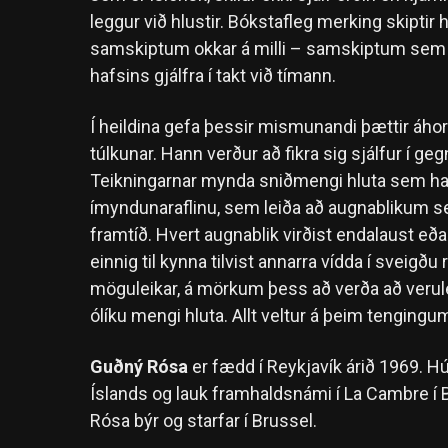
leggur við hlustir. Bókstafleg merking skiptir h
samskiptum okkar á milli – samskiptum sem k
hafsins gjálfra í takt við tímann.
Í heildina gefa þessir mismunandi þættir áho
túlkunar. Hann verður að fikra sig sjálfur í geg
Teikningarnar mynda sniðmengi hluta sem hald
ímyndunaraflinu, sem leiða að augnablikum sem 
framtíð. Hvert augnablik virðist endalaust eða 
einnig til kynna tilvist annarra vídda í sveigðu
möguleikar, á mörkum þess að verða að verulei
ólíku mengi hluta. Allt veltur á þeim tenging
Guðný Rósa
er fædd í Reykjavík árið 1969. H
Íslands og lauk framhaldsnámi í La Cambre í 
Rósa býr og starfar í Brussel.