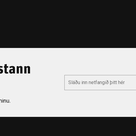
stann
*
Email
ninu.