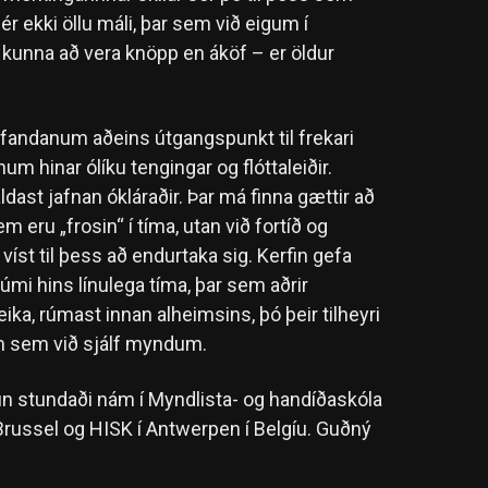
ér ekki öllu máli, þar sem við eigum í
unna að vera knöpp en áköf – er öldur
rfandanum aðeins útgangspunkt til frekari
num hinar ólíku tengingar og flóttaleiðir.
ast jafnan ókláraðir. Þar má finna gættir að
eru „frosin“ í tíma, utan við fortíð og
víst til þess að endurtaka sig. Kerfin gefa
 rúmi hins línulega tíma, þar sem aðrir
ka, rúmast innan alheimsins, þó þeir tilheyri
um sem við sjálf myndum.
ún stundaði nám í Myndlista- og handíðaskóla
Brussel og HISK í Antwerpen í Belgíu. Guðný