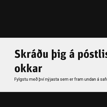
Skráðu þig á póstli
okkar
Fylgstu með því nýjasta sem er fram undan á saf