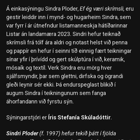
Á einkasýningu Sindra Ploder,
Ef ég væri skrímsli,
eru
gestir leiddir inn í mynd- og hugarheim Sindra, sem
var fyrr í ár útnefndur listamanneskja hátíðarinnar
Listar án landamæra 2023. Sindri hefur teiknað
skrímsli frá tólf ára aldri og notast helst við penna
og pappír en hefur í seinni tíð einnig fært teikningar
sínar yfir í þrívídd og gert skúlptúra í við, keramik,
mósaík og textíl. Verk Sindra eru mörg hver
sjálfsmyndir, þar sem glettni, dirfska og ögrandi
gleði leynir sér ekki. Þá endurspeglast blikið í
augum Sindra í teikningunum sem fanga
áhorfandann við fyrstu sýn.
Sýningarstjóri er
Íris Stefanía Skúladóttir
.
Sindri Ploder
(f. 1997) hefur tekið þátt í fjölda