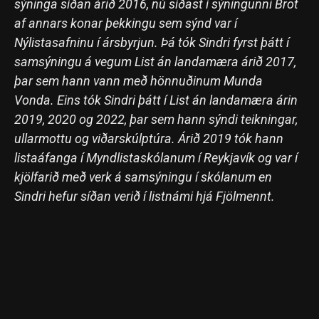
sýninga síðan árið 2016, nú síðast í sýningunni Brot
af annars konar þekkingu sem sýnd var í
Nýlistasafninu í ársbyrjun. Þá tók Sindri fyrst þátt í
samsýningu á vegum List án landamæra árið 2017,
þar sem hann vann með hönnuðinum Munda
Vonda. Eins tók Sindri þátt í List án landamæra árin
2019, 2020 og 2022, þar sem hann sýndi teikningar,
ullarmottu og viðarskúlptúra. Árið 2019 tók hann
listaáfanga í Myndlistaskólanum í Reykjavík og var í
kjölfarið með verk á samsýningu í skólanum en
Sindri hefur síðan verið í listnámi hjá Fjölmennt.