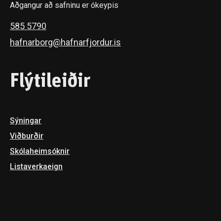
Aðgangur að safninu er ókeypis
585 5790
hafnarborg@hafnarfjordur.is
Flýtileiðir
Sýningar
Viðburðir
Skóla­heimsóknir
Listaverkaeign