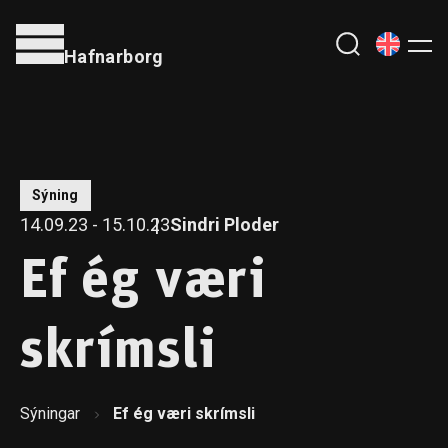
Hafnarborg
Sýning
14.09.23 - 15.10.23
Sindri Ploder
Ef ég væri
skrímsli
Sýningar
Ef ég væri skrímsli