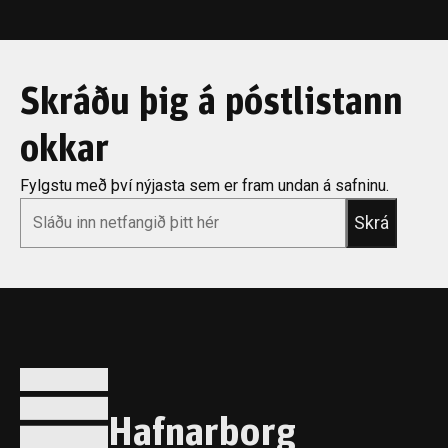
Skráðu þig á póstlistann
okkar
Fylgstu með því nýjasta sem er fram undan á safninu.
*
Email
Hafnarborg