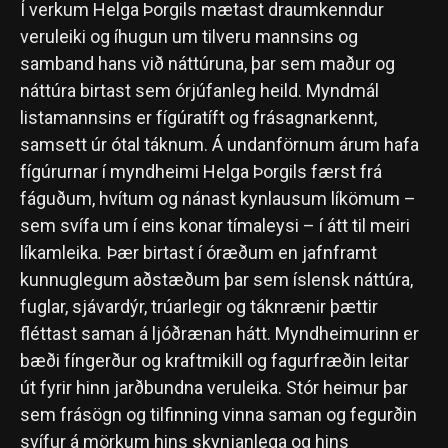
Í verkum Helga Þorgils mætast draumkenndur
veruleiki og íhugun um tilveru mannsins og
samband hans við náttúruna, þar sem maður og
náttúra birtast sem órjúfanleg heild. Myndmál
listamannsins er fígúratíft og frásagnarkennt,
samsett úr ótal táknum. Á undanförnum árum hafa
fígúrurnar í myndheimi Helga Þorgils færst frá
fáguðum, hvítum og nánast kynlausum líkömum –
sem svífa um í eins konar tímaleysi – í átt til meiri
líkamleika
.
Þær birtast í óræðum en jafnframt
kunnuglegum aðstæðum þar sem íslensk náttúra,
fuglar, sjávardýr, trúarlegir og táknrænir þættir
fléttast saman á ljóðrænan hátt. Myndheimurinn er
bæði fíngerður og kraftmikill og fagurfræðin leitar
út fyrir hinn jarðbundna veruleika. Stór heimur þar
sem frásögn og tilfinning vinna saman og fegurðin
svífur á mörkum hins skynjanlega og hins