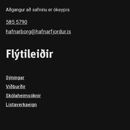
Aðgangur að safninu er ókeypis
585 5790
hafnarborg@hafnarfjordur.is
Flýtileiðir
Sýningar
Viðburðir
Skóla­heimsóknir
Listaverkaeign