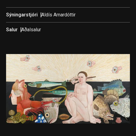
Sýningarstjóri
Aldís Arnardóttir
Salur
Aðalsalur