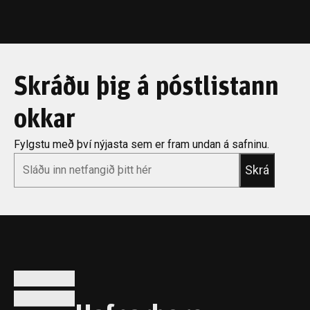
Skráðu þig á póstlistann
okkar
Fylgstu með því nýjasta sem er fram undan á safninu.
*
Email