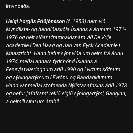
ímyndaða.
Helgi Þorgils Friðjónsson
(f. 1953) nam við
Myndlista- og handíðaskóla Íslands á árunum 1971-
1976 og hélt síðar í framhaldsnám við De Vrije
Academie í Den Haag og Jan van Eyck Academie í
Maastricht. Hann hefur sýnt víða um heim frá árinu
1974, meðal annars fyrir hönd Íslands á
Feneyjatvíæringnum árið 1990 og í virtum söfnum
og sýningarrýmum í Evrópu og Bandaríkjunum.
Hann var meðal stofnenda Nýlistasafnsins árið 1978
og hefur jafnframt rekið eigið sýningarrými, Ganginn,
á heimili sínu um árabil.