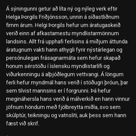
Á sýningunni getur að líta ný og nýleg verk eftir
Helga Þorgils Friðjónsson, unnin á síðastliðnum
fimm árum. Helgi Þorgils hefur um áratugaskeið
verið einn af afkastamestu myndlistarmönnum
landsins. Allt frá upphafi ferlisins á miðjum áttunda
áratugnum vakti hann athygli fyrir nýstárlegan og
persónulegan frásagnarmáta sem hefur skapað
honum sérstöðu í íslensku myndlistarlífi og
viðurkenningu á alþjóðlegum vettvangi. Á löngum
ferli hefur myndmál hans verið í stöðugri þróun, þar
sem tilvist mannsins er í forgrunni. Þá hefur
megináhersla hans verið á málverkið en hann vinnur
jöfnum höndum með fjölbreytta miðla, svo sem
skúlptúr, teikningu og vatnsliti, auk þess sem hann
fæst við skrif.