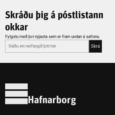
Skráðu þig á póstlistann
okkar
Fylgstu með því nýjasta sem er fram undan á safninu.
*
Email
Hafnarborg