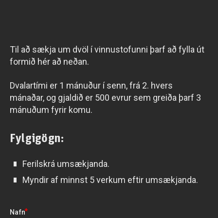
Til að sækja um dvöl í vinnustofunni þarf að fylla út
formið hér að neðan.
Dvalartími er 1 mánuður í senn, frá 2. hvers
mánaðar, og gjaldið er 500 evrur sem greiða þarf 3
mánuðum fyrir komu.
Fylgigögn:
Ferilskrá umsækjanda.
Myndir af minnst 5 verkum eftir umsækjanda.
*
Nafn