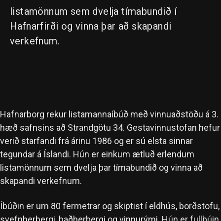
listamönnum sem dvelja tímabundið í
Hafnarfirði og vinna þar að skapandi
verkefnum.
Hafnarborg rekur listamannaíbúð með vinnuaðstöðu á 3.
hæð safnsins að Strandgötu 34. Gestavinnustofan hefur
verið starfandi frá árinu 1986 og er sú elsta sinnar
tegundar á Íslandi. Hún er einkum ætluð erlendum
listamönnum sem dvelja þar tímabundið og vinna að
skapandi verkefnum.
Íbúðin er um 80 fermetrar og skiptist í eldhús, borðstofu,
svefnherbergi, baðherbergi og vinnurými. Hún er fullbúin