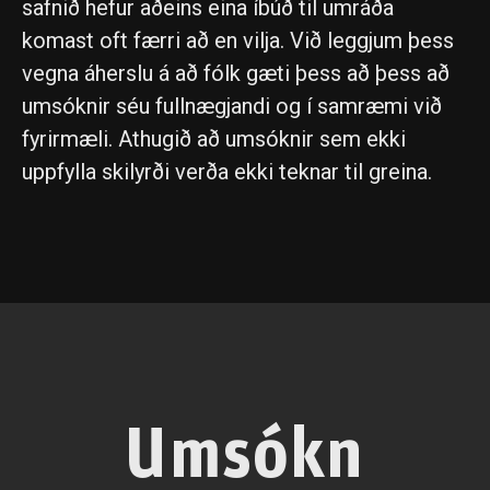
safnið hefur aðeins eina íbúð til umráða
komast oft færri að en vilja. Við leggjum þess
vegna áherslu á að fólk gæti þess að þess að
umsóknir séu fullnægjandi og í samræmi við
fyrirmæli. Athugið að umsóknir sem ekki
uppfylla skilyrði verða ekki teknar til greina.
Umsókn