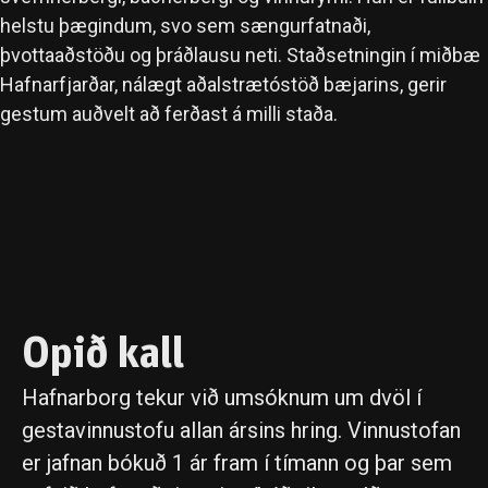
helstu þægindum, svo sem sængurfatnaði,
þvottaaðstöðu og þráðlausu neti. Staðsetningin í miðbæ
Hafnarfjarðar, nálægt aðalstrætóstöð bæjarins, gerir
gestum auðvelt að ferðast á milli staða.
Opið kall
Hafnarborg tekur við umsóknum um dvöl í
gestavinnustofu allan ársins hring. Vinnustofan
er jafnan bókuð 1 ár fram í tímann og þar sem