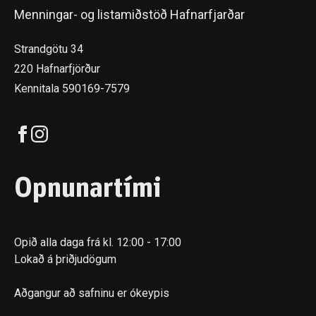
Menningar- og listamiðstöð Hafnarfjarðar
Strandgötu 34
220 Hafnarfjörður
Kennitala 590169-7579
Opnunartími
Opið alla daga frá kl. 12:00 - 17:00
Lokað á þriðjudögum
Aðgangur að safninu er ókeypis