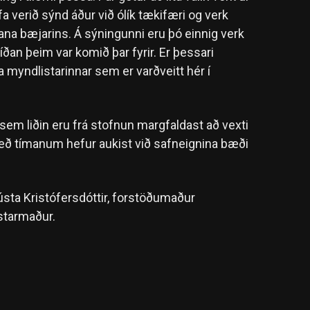
 verið sýnd áður við ólík tækifæri og verk
na bæjarins. Á sýningunni eru þó einnig verk
an þeim var komið þar fyrir. Er þessari
 myndlistarinnar sem er varðveitt hér í
em liðin eru frá stofnun margfaldast að vexti
eð tímanum hefur aukist við safneignina bæði
sta Kristófersdóttir, forstöðumaður
starmaður.