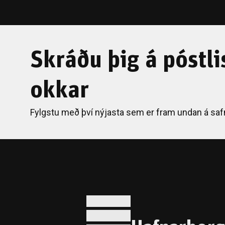
Skráðu þig á póstli
okkar
Fylgstu með því nýjasta sem er fram undan á saf