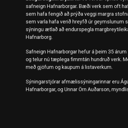
safneign Hafnarborgar. Bæði verk sem oft hafa
sem hafa fengið að prýða veggi margra stofna
sem varla hafa verið hreyfð úr geymslunum síð
sýningu ætlað að endurspegla margbreytileika
Hafnarborg.
Safneign Hafnarborgar hefur á þeim 35 árum s
og telur nú tæplega fimmtán hundruð verk. M
með gjöfum og kaupum á listaverkum.
Sýningarstjórar afmælissýningarinnar eru Ágú
Hafnarborgar, og Unnar Örn Auðarson, myndli