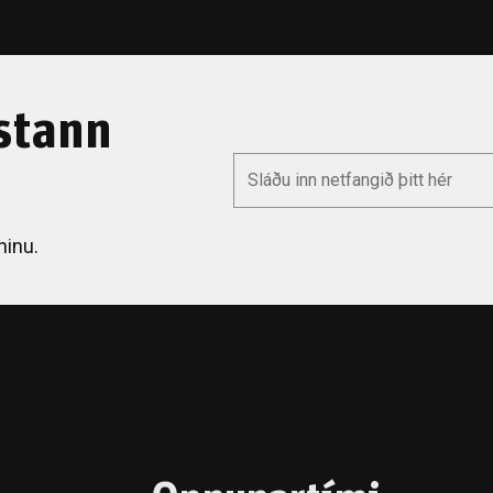
stann
*
Email
ninu.