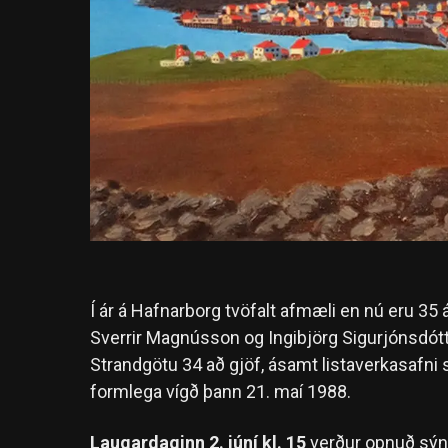
Í ár á Hafnarborg tvöfalt afmæli en nú eru 35 ár
Sverrir Magnússon og Ingibjörg Sigurjónsdótt
Strandgötu 34 að gjöf, ásamt listaverkasafni
formlega vígð þann 21. maí 1988.
Laugardaginn 2. júní kl. 15
verður opnuð sýning