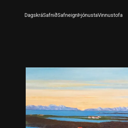
Dagskrá
Safnið
Safneign
Þjónusta
Vinnustofa