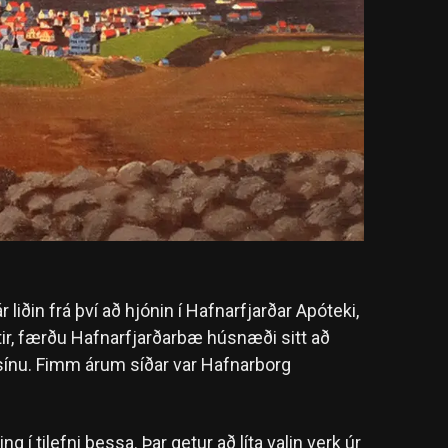
 liðin frá því að hjónin í Hafnarfjarðar Apóteki,
ir, færðu Hafnarfjarðarbæ húsnæði sitt að
 sínu. Fimm árum síðar var Hafnarborg
 í tilefni þessa. Þar getur að líta valin verk úr