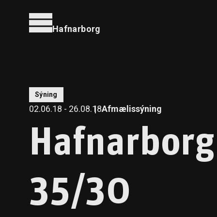
Hafnarborg
Sýning
02.06.18 - 26.08.18
Afmælissýning
Hafnarborg
35/30