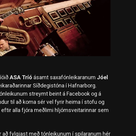
íóið
ASA Tríó
ásamt saxafónleikaranum
Jóel
eikaraðarinnar Síðdegistóna í Hafnarborg.
nleikunum streymt beint á Facebook og á
r til að koma sér vel fyrir heima í stofu og
i eftir alla fjóra meðlimi hljómsveitarinnar sem
 að fylgjast með tónleikunum í spilaranum hér