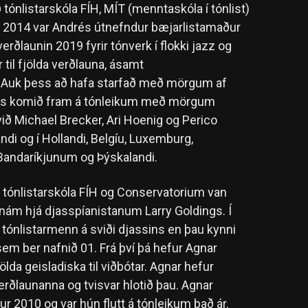
́nlistarskóla FÍH, MÍT (menntaskóla í tónlist)
́rið 2014 var Andrés útnefndur bæjarlistamaður
erðlaunin 2019 fyrir tónverk í flokki jazz og
 til fjölda verðlauna, ásamt
Auk þess að hafa starfað með mörgum af
rés komið fram á tónleikum með mörgum
ið Michael Brecker, Ari Hoenig og Perico
ndi og í Hollandi, Belgíu, Luxemburg,
, Bandaríkjunum og Þýskalandi.
á tónlistarskóla FÍH og Conservatorium van
ám hjá djasspíanistanum Larry Goldings. Í
 tónlistarmenn á sviði djassins en þau kynni
sem ber nafnið 01. Frá því þá hefur Agnar
̈lda geisladiska til viðbótar. Agnar hefur
rverðlaunanna og tvisvar hlotið þau. Agnar
ur 2010 og var hún flutt á tónleikum það ár.