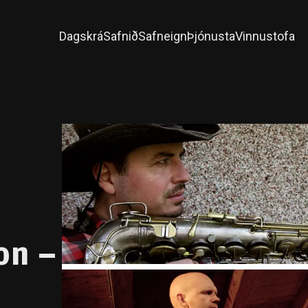
Dagskrá
Safnið
Safneign
Þjónusta
Vinnustofa
on –