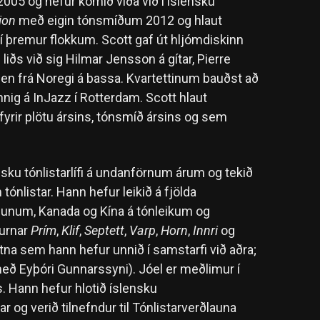
 2005 og hefur komið víða við í íslensku
ion
með eigin tónsmíðum 2012 og hlaut
a í þremur flokkum. Scott gaf út hljómdiskinn
liðs við sig Hilmar Jensson á gítar, Pierre
tsen frá Noregi á bassa. Kvartettinum bauðst að
ig á InJazz í Rotterdam. Scott hlaut
 fyrir plötu ársins, tónsmíð ársins og sem
nsku tónlistarlífi á undanförnum árum og tekið
ónlistar. Hann hefur leikið á fjölda
kjunum, Kanada og Kína á tónleikum og
turnar
Prím
,
Klif
,
Septett
,
Varp
,
Horn
,
Innri
og
na sem hann hefur unnið í samstarfi við aðra;
eð Eyþóri Gunnarssyni). Jóel er meðlimur í
. Hann hefur hlotið íslensku
ar og verið tilnefndur til Tónlistarverðlauna