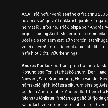
ASA Tríó
hefur verið starfrækt frá árinu 2005 
auk þess að gefa út nokkrar hljómleikaútgáfu
heimasíðu tríósins. Tríóið skipa þeir Andrés 
orgelleikari og Scott McLemore trommuleikari, 
Jóel Pálsson sem ætti að vera tónlistaráhuga
verið atkvæðamikill í íslensku tónlistarlífi um
hafa hlotið ótal viðurkenninga.
Andrés Þór
lauk burtfararprófi frá tónlistars
Konunglega Tónlistarháskólanum í Den Haag i
Niewerf, Wim Bronnenberg, Hein van der Gey
námskeið hjá hljóðfæraleikurum eins og Avi
og John Abercrombie. Andrés flutti heim frá Ho
íslensku tónlistarlífi síðan og gefið út fjölda
samstarfsverkefnum sem hafa margir hverjir hl