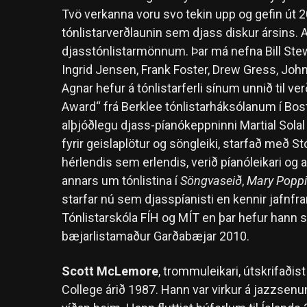
Tvö verkanna voru svo tekin upp og gefin út 2
tónlistarverðlaunin sem djass diskur ársins
djasstónlistarmönnum. Þar má nefna Bill St
Ingrid Jensen, Frank Foster, Drew Gress, Joh
Agnar hefur á tónlistarferli sínum unnið til
Award“ frá Berklee tónlistarháksólanum í Bos
alþjóðlegu djass-píanókeppninni Martial Solal 
fyrir geislaplötur og söngleiki, starfað með Stór
hérlendis sem erlendis, verið píanóleikari og an
annars um tónlistina í
Söngvaseið
,
Mary Popp
starfar nú sem djasspíanisti en kennir jafnfra
Tónlistarskóla FÍH og MÍT en þar hefur hann 
bæjarlistamaður Garðabæjar 2010.
Scott McLemore
, trommuleikari, útskrifaði
College árið 1987. Hann var virkur á jazzsenu