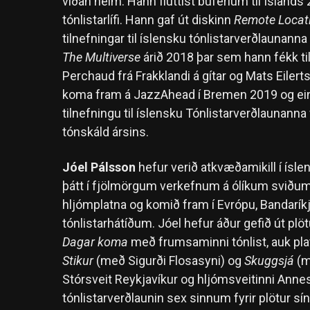
víðan heim. Hann fluttist búferlum til Íslands
tónlistarlífi. Hann gaf út diskinn
Remote Locat
tilnefningar til íslensku tónlistarverðlaunann
The Multiverse
árið 2018 þar sem hann fékk til 
Perchaud frá Frakklandi á gítar og Mats Eiler
koma fram á JazzAhead í Bremen 2019 og einn
tilnefningu til íslensku Tónlistarverðlaunanna
tónskáld ársins.
Jóel Pálsson
hefur verið atkvæðamikill í ísle
þátt í fjölmörgum verkefnum á ólíkum sviðum t
hljómplatna og komið fram í Evrópu, Bandarí
tónlistarhátíðum. Jóel hefur áður gefið út plö
Dagar koma
með frumsaminni tónlist, auk plat
Stikur
(með Sigurði Flosasyni) og
Skuggsjá
(m
Stórsveit Reykjavíkur og hljómsveitinni Annes
tónlistarverðlaunin sex sinnum fyrir plötur sín