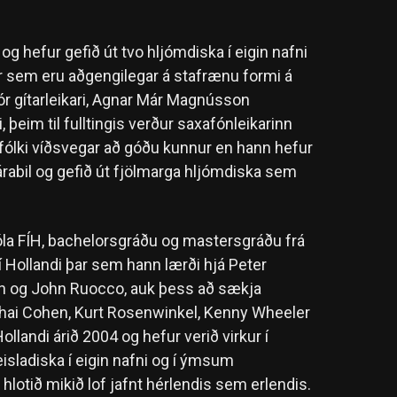
og hefur gefið út tvo hljómdiska í eigin nafni
r sem eru aðgengilegar á stafrænu formi á
Þór gítarleikari, Agnar Már Magnússon
þeim til fulltingis verður saxafónleikarinn
fólki víðsvegar að góðu kunnur en hann hefur
 árabil og gefið út fjölmarga hljómdiska sem
kóla FÍH, bachelorsgráðu og mastersgráðu frá
́ Hollandi þar sem hann lærði hjá Peter
n og John Ruocco, auk þess að sækja
shai Cohen, Kurt Rosenwinkel, Kenny Wheeler
llandi árið 2004 og hefur verið virkur í
 geisladiska í eigin nafni og í ýmsum
otið mikið lof jafnt hérlendis sem erlendis.