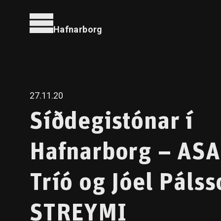
Hafnarborg
27.11.20
Síðdegistónar í
Hafnarborg – ASA
Tríó og Jóel Pálss
STREYMI