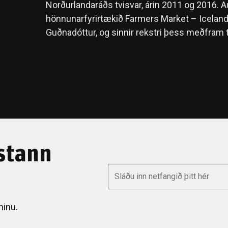
Norðurlandaráðs tvisvar, árin 2011 og 2016. Au
hönnunarfyrirtækið Farmers Market – Iceland
Guðnadóttur, og sinnir rekstri þess meðfram 
stann
*
Email
ninu.