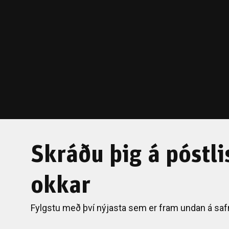
Skráðu þig á póstli
okkar
Fylgstu með því nýjasta sem er fram undan á saf