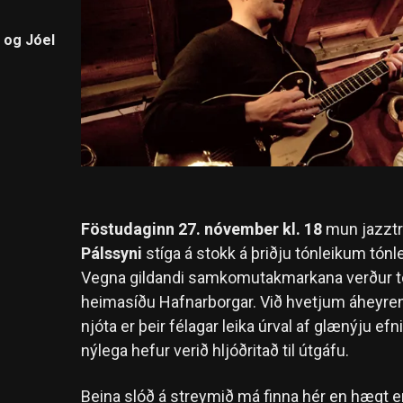
 og Jóel
Föstudaginn 27. nóvember kl. 18
mun jazztr
Pálssyni
stíga á stokk á þriðju tónleikum tónl
Vegna gildandi samkomutakmarkana verður tó
heimasíðu Hafnarborgar. Við hvetjum áheyrendu
njóta er þeir félagar leika úrval af glænýju efn
nýlega hefur verið hljóðritað til útgáfu.
Beina slóð á streymið má finna
hér
en hægt er