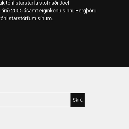
k tónlistarstarfa stofnaði Jóel
 árið 2005 ásamt eiginkonu sinni, Bergþóru
tónlistarstörfum sínum.