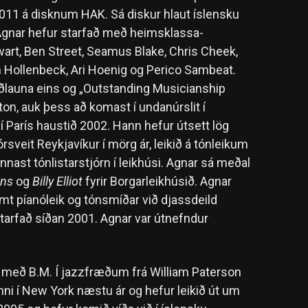
011 á disknum HAK. Sá diskur hlaut íslensku
. Agnar hefur starfað með heimsklassa-
ewart, Ben Street, Seamus Blake, Chris Cheek,
n Hollenbeck, Ari Hoenig og Perico Sambeat.
 verðlauna eins og „Outstanding Musicianship
ton, auk þess að komast í undanúrslit í
í París haustið 2002. Hann hefur útsett lög
sveit Reykjavíkur í mörg ár, leikið á tónleikum
nast tónlistarstjórn í leikhúsi. Agnar sá meðal
ins
og
Billy Elliot
fyrir Borgarleikhúsið. Agnar
mt píanóleik og tónsmíðar við djassdeild
starfað síðan 2001. Agnar var útnefndur
st með B.M. Í jazzfræðum frá William Paterson
nni í New York næstu ár og hefur leikið út um