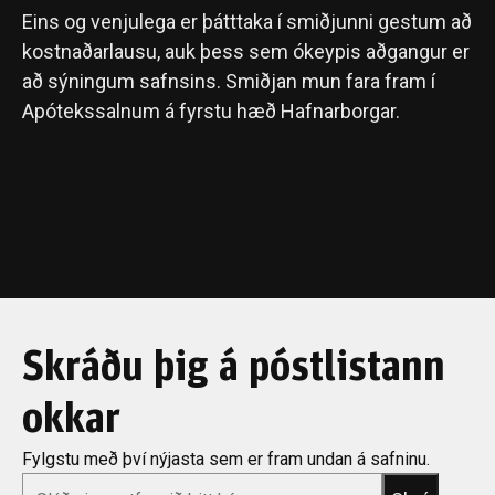
Eins og venjulega er þátttaka í smiðjunni gestum að
kostnaðarlausu, auk þess sem ókeypis aðgangur er
að sýningum safnsins. Smiðjan mun fara fram í
Apótekssalnum á fyrstu hæð Hafnarborgar.
Skráðu þig á póstlistann
okkar
Fylgstu með því nýjasta sem er fram undan á safninu.
*
Email