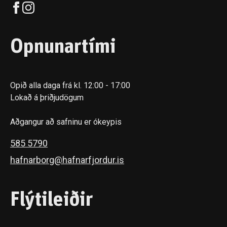
Opnunartími
Opið alla daga frá kl. 12:00 - 17:00
Lokað á þriðjudögum
Aðgangur að safninu er ókeypis
585 5790
hafnarborg@hafnarfjordur.is
Flýtileiðir