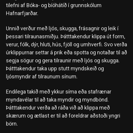
tilefni af Bóka- og bíóhátíð í grunnskólum
Hafnarfjarðar.
Unnið verður með ljós, skugga, frásagnir og leik í
þessari tilraunasmiðju. Þátttakendur klippa út form,
verur, fólk, dýr, hluti, hús, fjöll og umhverfi. Svo verða
úrklippurnar settar á prik eða spotta og notaðar til að
segja sögur og gera tilraunir með ljós og skugga.
Þátttakendur taka upp stutt myndskeið og
ljósmyndir af tilraunum sínum.
Endilega takið með ykkur síma eða stafrænar
myndavélar til að taka myndir og myndbönd.
Þátttakendur verða að ráða við að klippa með
skærum og ætlast er til að foreldrar aðstoði yngri
börn.