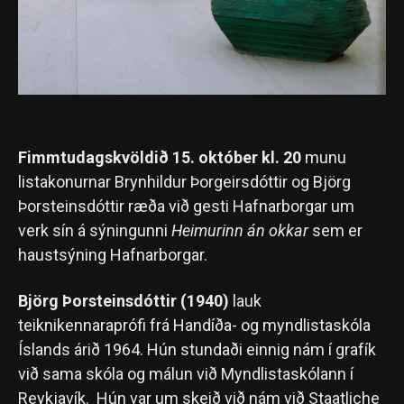
Fimmtudagskvöldið 15. október kl. 20
munu
listakonurnar Brynhildur Þorgeirsdóttir og Björg
Þorsteinsdóttir ræða við gesti Hafnarborgar um
verk sín á sýningunni
Heimurinn án okkar
sem er
haustsýning Hafnarborgar.
Björg Þorsteinsdóttir (1940)
lauk
teiknikennaraprófi frá Handíða- og myndlistaskóla
Íslands árið 1964. Hún stundaði einnig nám í grafík
við sama skóla og málun við Myndlistaskólann í
Reykjavík. Hún var um skeið við nám við Staatliche