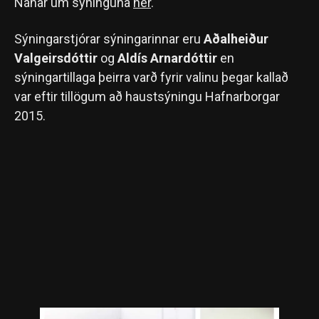
Nánar um sýninguna
hér
.
Sýningarstjórar sýningarinnar eru
Aðalheiður
Valgeirsdóttir
og
Aldís Arnardóttir
en
sýningartillaga þeirra varð fyrir valinu þegar kallað
var eftir tillögum að haustsýningu Hafnarborgar
2015.