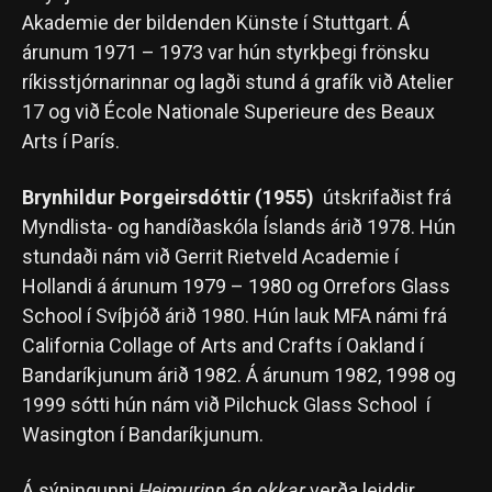
Akademie der bildenden Künste í Stuttgart. Á
árunum 1971 – 1973 var hún styrkþegi frönsku
ríkisstjórnarinnar og lagði stund á grafík við Atelier
17 og við École Nationale Superieure des Beaux
Arts í París.
Brynhildur Þorgeirsdóttir (1955)
útskrifaðist frá
Myndlista- og handíðaskóla Íslands árið 1978. Hún
stundaði nám við Gerrit Rietveld Academie í
Hollandi á árunum 1979 – 1980 og Orrefors Glass
School í Svíþjóð árið 1980. Hún lauk MFA námi frá
California Collage of Arts and Crafts í Oakland í
Bandaríkjunum árið 1982. Á árunum 1982, 1998 og
1999 sótti hún nám við Pilchuck Glass School í
Wasington í Bandaríkjunum.
Á sýningunni
Heimurinn án okkar
verða leiddir