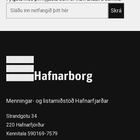
*
Email
Hafnarborg
Menningar- og listamiðstöð Hafnarfjarðar
Strandgötu 34
220 Hafnarfjörður
Kennitala 590169-7579