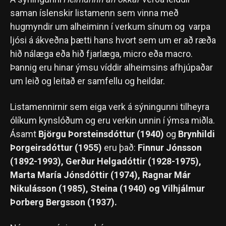
saman íslenskir listamenn sem vinna með
hugmyndir um alheiminn í verkum sínum og varpa
ljósi á ákveðna þætti hans hvort sem um er að ræða
hið nálæga eða hið fjarlæga, micro eða macro.
Þannig eru hinar ýmsu víddir alheimsins afhjúpaðar
um leið og leitað er samfellu og heildar.
Listamennirnir sem eiga verk á sýningunni tilheyra
ólíkum kynslóðum og eru verkin unnin í ýmsa miðla.
Ásamt
Björgu Þorsteinsdóttur
(1940)
og
Brynhildi
Þorgeirsdóttur
(1955)
eru það:
Finnur Jónsson
(1892-1993), Gerður
Helgadóttir (1928-1975),
Marta María Jónsdóttir (1974), Ragnar Már
Nikulásson (1985), Steina (1940) og Vilhjálmur
Þorberg Bergsson (1937).