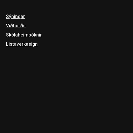
Sýningar
Viðburðir
Skóla­heimsóknir
Listaverkaeign