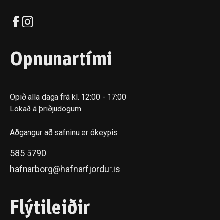
Opnunartími
Opið alla daga frá kl. 12:00 - 17:00
Lokað á þriðjudögum
Aðgangur að safninu er ókeypis
585 5790
hafnarborg@hafnarfjordur.is
Flýtileiðir