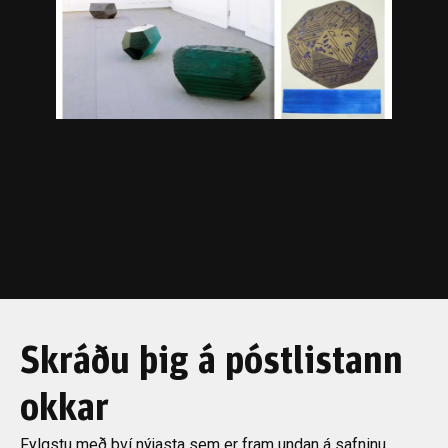
Skráðu þig á póstlistann
okkar
Fylgstu með því nýjasta sem er fram undan á safninu.