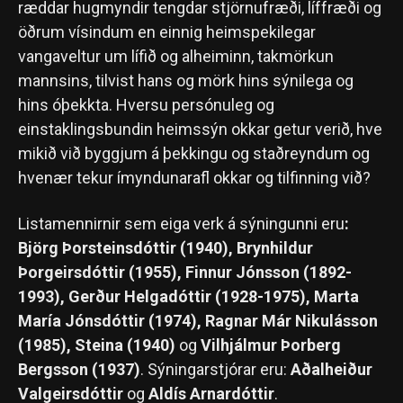
ræddar hugmyndir tengdar stjörnufræði, líffræði og
öðrum vísindum en einnig heimspekilegar
vangaveltur um lífið og alheiminn, takmörkun
mannsins, tilvist hans og mörk hins sýnilega og
hins óþekkta. Hversu persónuleg og
einstaklingsbundin heimssýn okkar getur verið, hve
mikið við byggjum á þekkingu og staðreyndum og
hvenær tekur ímyndunarafl okkar og tilfinning við?
Listamennirnir sem eiga verk á sýningunni eru
:
Björg Þorsteinsdóttir (1940), Brynhildur
Þorgeirsdóttir (1955), Finnur Jónsson (1892-
1993), Gerður Helgadóttir (1928-1975), Marta
María Jónsdóttir (1974), Ragnar Már Nikulásson
(1985), Steina (1940)
og
Vilhjálmur Þorberg
Bergsson (1937)
. Sýningarstjórar eru:
Aðalheiður
Valgeirsdóttir
og
Aldís Arnardóttir
.