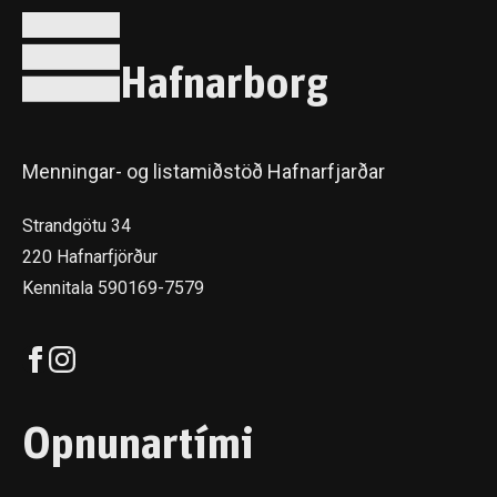
Hafnarborg
Menningar- og listamiðstöð Hafnarfjarðar
Strandgötu 34
220 Hafnarfjörður
Kennitala 590169-7579
Opnunartími