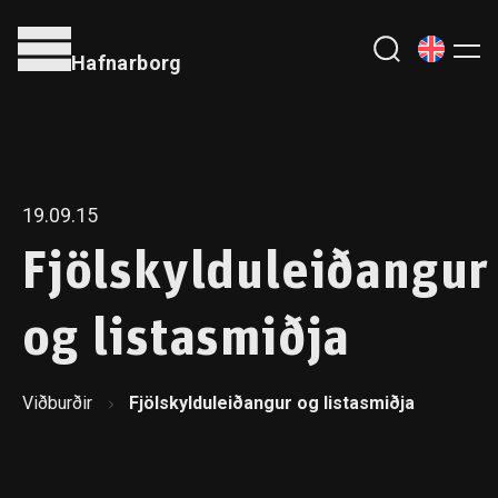
Hafnarborg
19.09.15
Fjölskylduleiðangur
og listasmiðja
Viðburðir
Fjölskylduleiðangur og listasmiðja