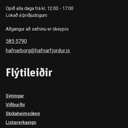
Opið alla daga frá kl. 12:00 - 17:00
Lokað á þriðjudögum
Aðgangur að safninu er ókeypis
585 5790
hafnarborg@hafnarfjordur.is
Flýtileiðir
Sýningar
Viðburðir
Skóla­heimsóknir
Listaverkaeign