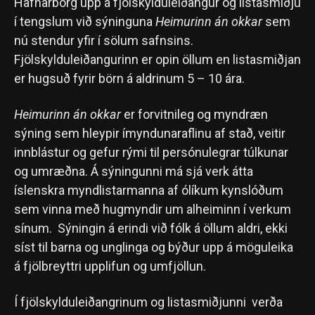
Hafnarborg upp á fjölskylduleiðangur og listasmiðju
í tengslum við sýninguna
Heimurinn án okkar
sem
nú stendur yfir í sölum safnsins.
Fjölskylduleiðangurinn er opin öllum en listasmiðjan
er hugsuð fyrir börn á aldrinum 5 – 10 ára.
Heimurinn án okkar
er forvitnileg og myndræn
sýning sem hleypir ímyndunaraflinu af stað, veitir
innblástur og gefur rými til persónulegrar túlkunar
og umræðna. Á sýningunni má sjá verk átta
íslenskra myndlistarmanna af ólíkum kynslóðum
sem vinna með hugmyndir um alheiminn í verkum
sínum. Sýningin á erindi við fólk á öllum aldri, ekki
síst til barna og unglinga og býður upp á möguleika
á fjölbreyttri upplifun og umfjöllun.
Í fjölskylduleiðangrinum og listasmiðjunni verða