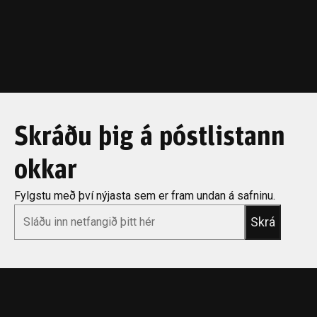
Skráðu þig á póstlistann
okkar
Fylgstu með því nýjasta sem er fram undan á safninu.
*
Email