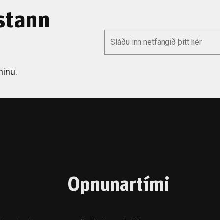
stann
*
Email
ninu.
Opnunartími