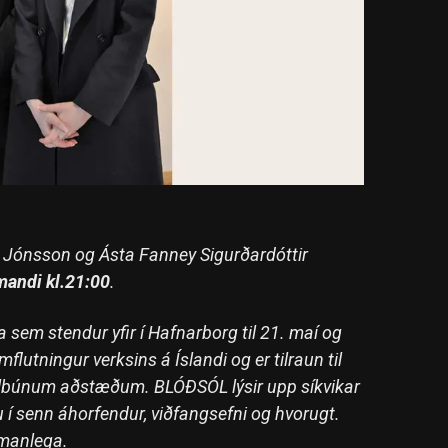
r Jónsson og Ásta Fanney Sigurðardóttir
mandi kl.21:00
.
 sem stendur yfir í Hafnarborg til 21. maí og
umflutningur verksins á Íslandi og er tilraun til
 tilbúnum aðstæðum. BLÓÐSÓL lýsir upp síkvikar
í senn áhorfendur, viðfangsefni og hvorugt.
ímanlega.