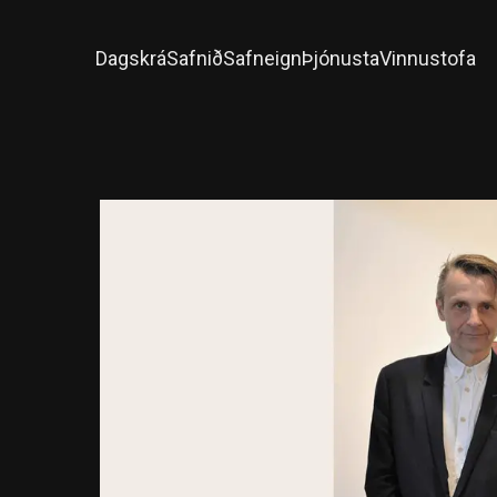
Dagskrá
Safnið
Safneign
Þjónusta
Vinnustofa