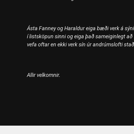
Ásta Fanney og Haraldur eiga bæði verk á sý
í listsköpun sinni og eiga það sameiginlegt 
vefa oftar en ekki verk sín úr andrúmslofti sta
Allir velkomnir.