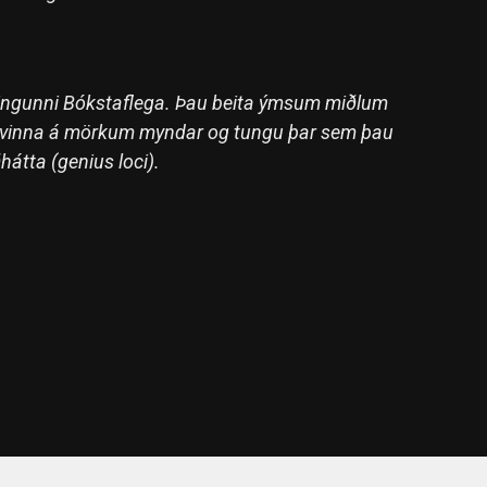
ningunni Bókstaflega. Þau beita ýmsum miðlum
að vinna á mörkum myndar og tungu þar sem þau
ðhátta (genius loci).