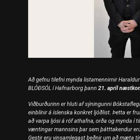
Að gefnu tilefni mynda listamennirnir Haraldu
BLÓÐSÓL í Hafnarborg þann
21. apríl næstko
Viðburðurinn er hluti af sýningunni Bókstaflega
einblínir á íslenska konkret ljóðlist. Þetta er fr
að varpa ljósi á róf athafna, orða og mynda í
væntingar mannsins þar sem þátttakendur eru 
Gestir eru vinsamlegast beðnir um að mæta t