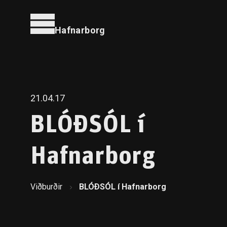
Hafnarborg
21.04.17
BLÓÐSÓL í
Hafnarborg
Viðburðir
BLÓÐSÓL í Hafnarborg