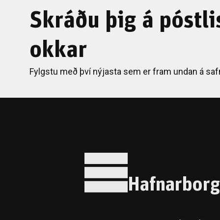
Skráðu þig á póstli
okkar
Fylgstu með því nýjasta sem er fram undan á saf
Hafnarborg