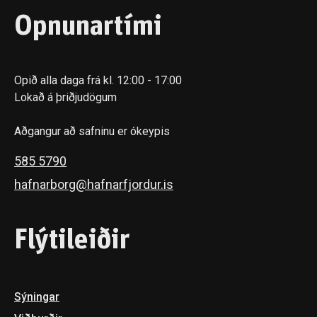
Opnunartími
Opið alla daga frá kl. 12:00 - 17:00
Lokað á þriðjudögum
Aðgangur að safninu er ókeypis
585 5790
hafnarborg@hafnarfjordur.is
Flýtileiðir
Sýningar