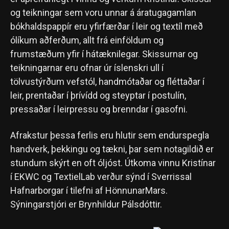
og teikningar sem voru unnar á áratugagamlan
bókhaldspappír eru yfirfærðar í leir og textíl með
ólíkum aðferðum, allt frá einföldum og
frumstæðum yfir í hátæknilegar. Skissurnar og
teikningarnar eru ofnar úr íslenskri ull í
tölvustýrðum vefstól, handmótaðar og fléttaðar í
leir, prentaðar í þrívídd og steyptar í postulín,
pressaðar í leirpressu og brenndar í gasofni.
Afrakstur þessa ferlis eru hlutir sem endurspegla
handverk, þekkingu og tækni, þar sem notagildið er
stundum skýrt en oft óljóst. Útkoma vinnu Kristínar
í EKWC og TextielLab verður sýnd í Sverrissal
Hafnarborgar í tilefni af HönnunarMars.
Sýningarstjóri er Brynhildur Pálsdóttir.