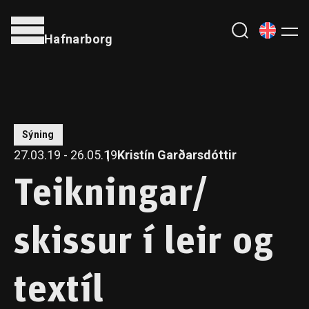
Hafnarborg
Sýning
27.03.19 - 26.05.19
Kristín Garðarsdóttir
Teikningar/
skissur í leir og
textíl