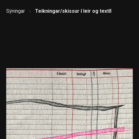
Sýningar
Teikningar/
skissur í leir og textíl