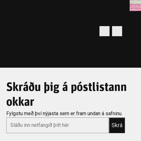
Skráðu þig á póstlistann
okkar
Fylgstu með því nýjasta sem er fram undan á safninu.
*
Email