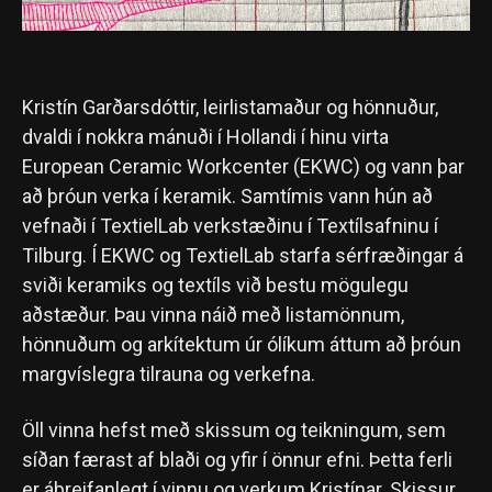
Kristín Garðarsdóttir, leirlistamaður og hönnuður,
dvaldi í nokkra mánuði í Hollandi í hinu virta
European Ceramic Workcenter (EKWC) og vann þar
að þróun verka í keramik. Samtímis vann hún að
vefnaði í TextielLab verkstæðinu í Textílsafninu í
Tilburg. Í EKWC og TextielLab starfa sérfræðingar á
sviði keramiks og textíls við bestu mögulegu
aðstæður. Þau vinna náið með listamönnum,
hönnuðum og arkítektum úr ólíkum áttum að þróun
margvíslegra tilrauna og verkefna.
Öll vinna hefst með skissum og teikningum, sem
síðan færast af blaði og yfir í önnur efni. Þetta ferli
er áþreifanlegt í vinnu og verkum Kristínar. Skissur