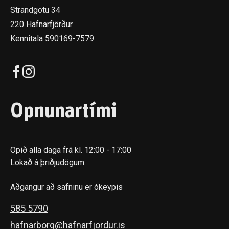
Strandgötu 34
220 Hafnarfjörður
Kennitala 590169-7579
Opnunartími
Opið alla daga frá kl. 12:00 - 17:00
Lokað á þriðjudögum
Aðgangur að safninu er ókeypis
585 5790
hafnarborg@hafnarfjordur.is