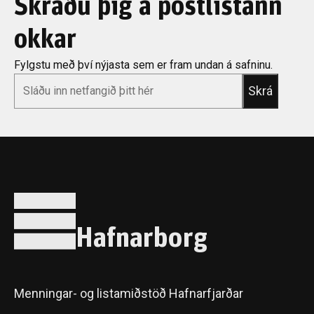
Skráðu þig á póstlistann
okkar
Fylgstu með því nýjasta sem er fram undan á safninu.
*
Email
Hafnarborg
Menningar- og listamiðstöð Hafnarfjarðar