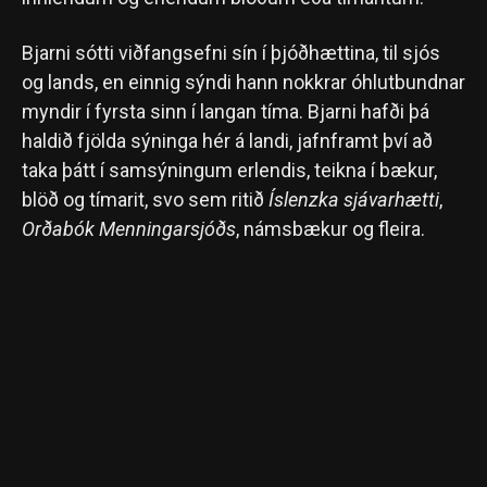
Bjarni sótti viðfangsefni sín í þjóðhættina, til sjós
og lands, en einnig sýndi hann nokkrar óhlutbundnar
myndir í fyrsta sinn í langan tíma. Bjarni hafði þá
haldið fjölda sýninga hér á landi, jafnframt því að
taka þátt í samsýningum erlendis, teikna í bækur,
blöð og tímarit, svo sem ritið
Íslenzka sjávarhætti
,
Orðabók Menningarsjóðs
, námsbækur og fleira.