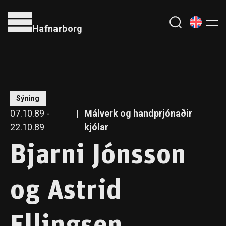
Hafnarborg
Sýning
07.10.89 -
Málverk og handprjónaðir
22.10.89
kjólar
Bjarni Jónsson
og Astrid