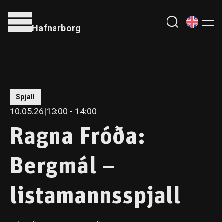
Hafnarborg
Spjall
10.05.26
|
13:00
- 14:00
Ragna Fróða:
Bergmál –
listamannsspjall