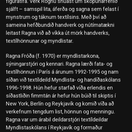
fígúratífa. Verk Rögnu snúast um sköpunarferlið
sjálft – samspil lita, áferða og sagna sem felast í
mynstrum og táknum textílsins. Með því að
sameina hefðbundið handverk og nútímatækni
leitast Ragna við að víkka út mörk handverks,
textílhönnunar og myndlistar.
Ragna Fróða (f. 1970) er myndlistarkona,
sýningarstjóri og kennari. Ragna lærði fata- og
textílhönnun í París á árunum 1992-1995 og nam
síðan við textíldeild Myndlista- og handíðaskólans
1996-1998. Hún hefur starfað víða erlendis en
síðastliðin fimmtán ár hefur hún búið til skiptis í
New York, Berlín og Reykjavík og komið víða að
verkefnum tengdum list, hönnun og menningu.
Ragna var um árabil deildarstjóri textíldeildar
Myndlistaskólans í Reykjavík og formaður