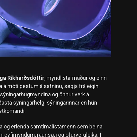
lga Ríkharðsdóttir
, myndlistarmaður og einn
ka á móti gestum á safninu, segja frá eigin
ið sýningarhugmyndina og önnur verk á
íðasta sýningarhelgi sýningarinnar en hún
stkomandi.
enska og erlenda samtímalistamenn sem beina
hreyfimyndum, raunsæi og ofurveruleika. Í