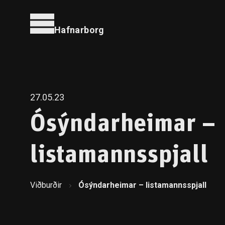
Hafnarborg
27.05.23
Ósýndarheimar –
listamannsspjall
Viðburðir
Ósýndarheimar – listamannsspjall