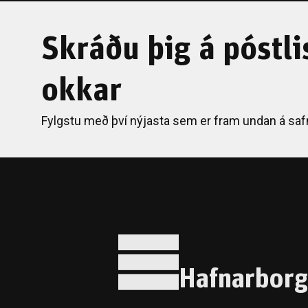
Skráðu þig á póstli
okkar
Fylgstu með því nýjasta sem er fram undan á saf
Hafnarborg