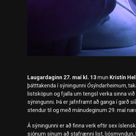
Laugardaginn 27. maí kl. 13
mun
Kristín He
þátttakenda í sýningunni
Ósýndarheimum
, ta
listsköpun og fjalla um tengsl verka sinna v
sýningunni. Þá er jafnframt að ganga í garð s
stendur til og með mánudeginum 29. maí næ
Á s‎ýningunni er að finna verk eftir sex ísl
sjónum sínum að stafrænni list, ljósmyndun, 