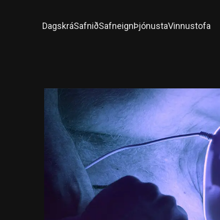
Dagskrá
Safnið
Safneign
Þjónusta
Vinnustofa