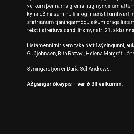
verkum þeirra má greina hugmyndir um aftengingu, kvíða og þ‏‏á g
kynslóðina sem nú lifir og hrærist í umhverfi n
stafrænum tjáningarmöguleikum draga listam
felst í streituvaldandi lífsmynstri 21. aldarinna
Listamennirnir sem taka þátt í sýningunni, au
Guðjohnsen, Bita Razavi, Helena Margrét Jónsd
Sýningarstjóri er Daría Sól Andrews.
Aðgangur ókeypis – verið öll velkomin.