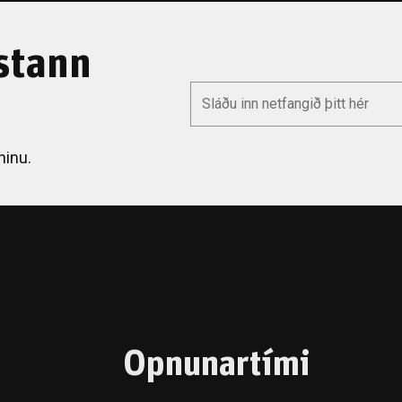
stann
*
Email
ninu.
Opnunartími