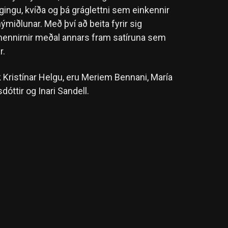
ráglettni sem einkennir
ýmiðlunar. Með því að beita fyrir sig
ennirnir meðal annars fram satíruna sem
r.
k Kristínar Helgu, eru Meriem Bennani, María
óttir og Inari Sandell.