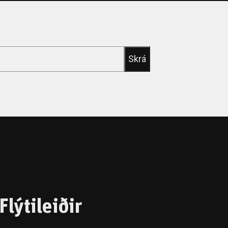
Flýtileiðir