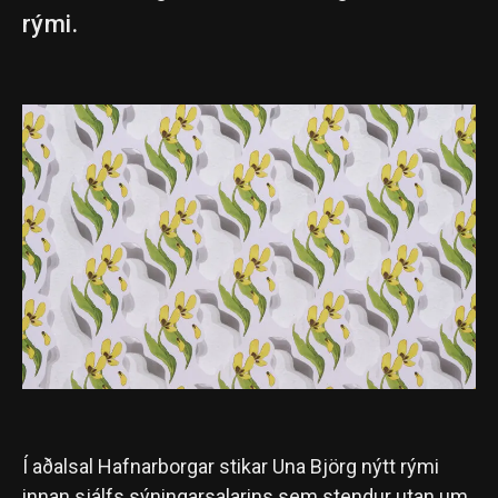
rými.
Í aðalsal Hafnarborgar stikar Una Björg nýtt rými
innan sjálfs sýningarsalarins sem stendur utan um