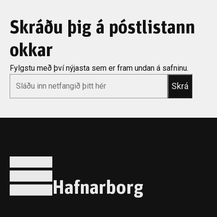
Skráðu þig á póstlistann
okkar
Fylgstu með því nýjasta sem er fram undan á safninu.
*
Email
Hafnarborg