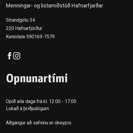
Menningar- og listamiðstöð Hafnarfjarðar
Strandgötu 34
220 Hafnarfjörður
Kennitala 590169-7579
Opnunartími
Opið alla daga frá kl. 12:00 - 17:00
Lokað á þriðjudögum
Aðgangur að safninu er ókeypis