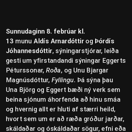
Sunnudaginn 8. febrúar kl.
13
munu
Aldís Arnardóttir
og
Þórdís
Jóhannesdóttir
, sýningarstjórar, leiða
gesti um yfirstandandi sýningar Eggerts
Péturssonar,
Roða
, og Unu Bjargar
Magnúsdóttur,
Fyllingu
. Þá sýna þau
Una Björg og Eggert bæði ný verk sem
beina sjónum áhorfenda að hinu smáa
og hvernig allt er hluti af stærri heild,
hvort sem um er að ræða gróður jarðar,
skáldaðar og óskáldaðar sögur, efni eða