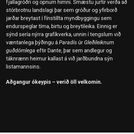
fjallagróðri og opnum himni. Smæstu jurtir verða að
stórbrotnu landslagi þar sem gróður og yfirborð
jarðar breytast í fínstillta myndbyggingu sem
endurspeglar tíma, birtu og breytileika. Einnig er
sýnd sería nýrra grafíkverka, unnin í tengslum við
væntanlega þýðingu á
Paradís
úr
Gleðileiknum
guðdómlega
eftir Dante, þar sem andlegur og
táknrænn heimur kallast á við jarðbundna sýn
listamannsins.
Aðgangur ókeypis – verið öll velkomin.