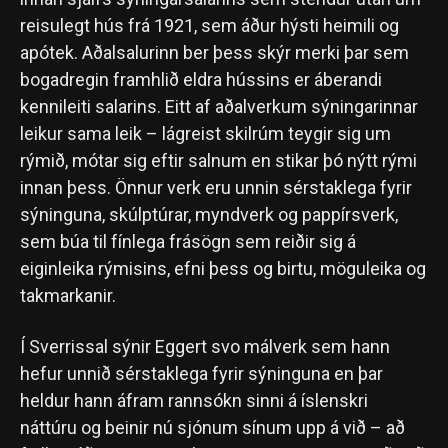
reisulegt hús frá 1921, sem áður hýsti heimili og
apótek. Aðalsalurinn ber þess skýr merki þar sem
bogadregin framhlið eldra hússins er áberandi
kennileiti salarins. Eitt af aðalverkum sýningarinnar
leikur sama leik – lágreist skilrúm teygir sig um
rýmið, mótar sig eftir salnum en stikar þó nýtt rými
innan þess. Önnur verk eru unnin sérstaklega fyrir
sýninguna, skúlptúrar, myndverk og pappírsverk,
sem búa til fínlega frásögn sem reiðir sig á
eiginleika rýmisins, efni þess og birtu, möguleika og
takmarkanir.
Í Sverrissal sýnir Eggert svo málverk sem hann
hefur unnið sérstaklega fyrir sýninguna en þar
heldur hann áfram rannsókn sinni á íslenskri
náttúru og beinir nú sjónum sínum upp á við – að