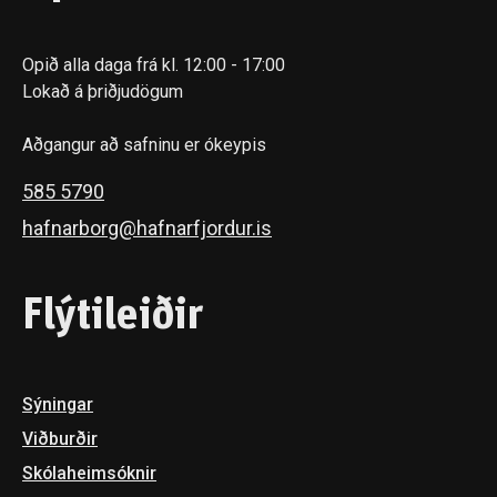
Opið alla daga frá kl. 12:00 - 17:00
Lokað á þriðjudögum
Aðgangur að safninu er ókeypis
585 5790
hafnarborg@hafnarfjordur.is
Flýtileiðir
Sýningar
Viðburðir
Skóla­heimsóknir