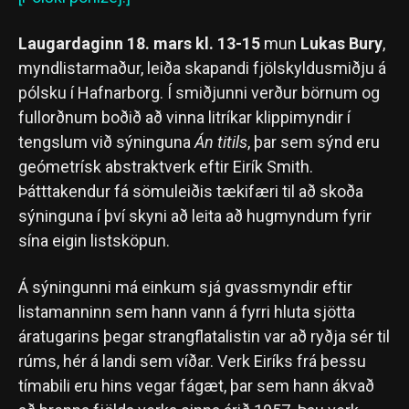
Laugardaginn 18. mars kl. 13-15
mun
Lukas Bury
,
myndlistarmaður, leiða skapandi fjölskyldusmiðju á
pólsku í Hafnarborg. Í smiðjunni verður börnum og
fullorðnum boðið að vinna litríkar klippimyndir í
tengslum við s‎ýninguna
Án titils
, þar sem sýnd eru
geómetrísk abstraktverk eftir Eirík Smith.
Þátttakendur fá sömuleiðis tækifæri til að skoða
s‎ýninguna í því skyni að leita að hugmyndum fyrir
sína eigin listsköpun.
Á sýningunni má einkum sjá gvassmyndir eftir
listamanninn sem hann vann á fyrri hluta sjötta
áratugarins þegar strangflatalistin var að ryðja sér til
rúms, hér á landi sem víðar. Verk Eiríks frá þessu
tímabili eru hins vegar fágæt, þar sem hann ákvað