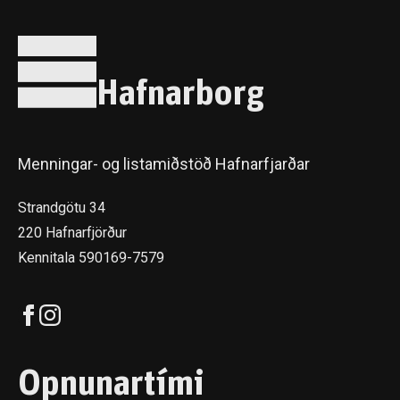
Hafnarborg
Menningar- og listamiðstöð Hafnarfjarðar
Strandgötu 34
220 Hafnarfjörður
Kennitala 590169-7579
Opnunartími