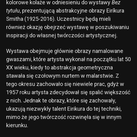
kolorowe kolaże w odniesieniu do wystawy
Bez
tytułu
, prezentującą abstrakcyjne obrazy Eiríkura
Smitha (1925-2016). Uczestnicy będą mieli
również okazję obejrzeć wystawę w poszukiwaniu
inspiracji do własnej twórczości artystycznej.
Wystawa obejmuje głównie obrazy namalowane
gwaszami, które artysta wykonał na początku lat 50
XX wieku, kiedy to abstrakcja geometryczna
stawała się czołowym nurtem w malarstwie. Z
tego okresu zachowało się niewiele prac, gdyż w
1957 roku artysta zdecydował się spalić większość
z nich. Jednak te obrazy, które się zachowały,
ukazują niezwykły talent Eirikura do tej techniki,
mimo że jego twórczość rozwinęła się w innym
kierunku.