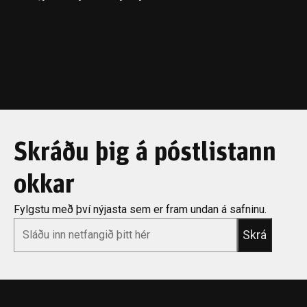
Skráðu þig á póstlistann
okkar
Fylgstu með því nýjasta sem er fram undan á safninu.
*
Email