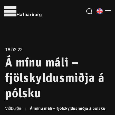
Hafnarborg
18.03.23
Á mínu máli –
fjölskyldusmiðja á
pólsku
Viðburðir
Á mínu máli – fjölskyldusmiðja á pólsku