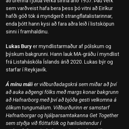
að brenna fjölda verka sinna árið 1957. Þau verk
sem varðveist hafa bera þess þó vitni að Eiríkur
hafði góð tök á myndgerð strangflatalistarinnar,
enda þótt hann kysi að fara aðra leið í listsköpun
sinni í framhaldinu.
Lukas Bury
er myndlistarmaður af pólskum og
þýskum bakgrunni. Hann lauk MA-gráðu í myndlist
frá Listaháskóla Íslands árið 2020. Lukas býr og
starfar í Reykjavík.
Á mínu máli
er viðburðadagskrá sem miðar að því
að auka aðgengi fólks með margs konar bakgrunn
að Hafnarborg með því að bjóða gesti velkomna á
ólíkum tungumálum. Viðburðurinn er samstarf
Hafnarborgar og hjálparsamtakanna Get Together
sem styðja við flóttafólk og hælisleitendur í