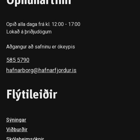
Opnunartími
Opið alla daga frá kl. 12:00 - 17:00
Lokað á þriðjudögum
Aðgangur að safninu er ókeypis
585 5790
hafnarborg@hafnarfjordur.is
Flýtileiðir
Sýningar
Viðburðir
Skóla­heimsóknir