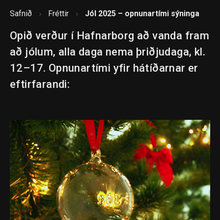
Safnið
Fréttir
Jól 2025 – opnunartími sýninga
Opið verður í Hafnarborg að vanda fram
að jólum, alla daga nema þriðjudaga, kl.
12–17. Opnunartími yfir hátíðarnar er
eftirfarandi: